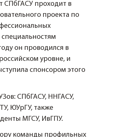
 СПбГАСУ проходит в
овательного проекта по
фессиональных
 специальностям
году он проводился в
ероссийском уровне, и
ыступила спонсором этого
УЗов: СПбГАСУ, ННГАСУ,
ГТУ, ЮУрГУ, также
денты МГСУ, ИвГПУ.
зору команды профильных