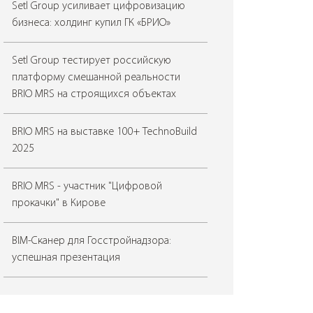
Setl Group усиливает цифровизацию
бизнеса: холдинг купил ГК «БРИО»
Setl Group тестирует российскую
платформу смешанной реальности
BRIO MRS на строящихся объектах
BRIO MRS на выставке 100+ TechnoBuild
2025
BRIO MRS - участник "Цифровой
прокачки" в Кирове
BIM-Сканер для Госстройнадзора:
успешная презентация
«Я — строитель будущего!» с BIM-
Сканером!