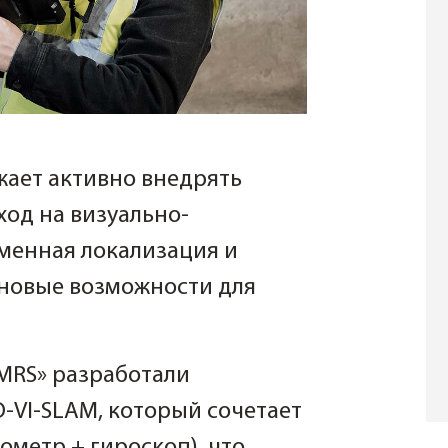
жает активно внедрять
ход на визуально-
менная локализация и
 новые возможности для
MRS» разработали
-VI-SLAM, который сочетает
ометр + гироскоп), что