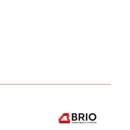
Цифровизация строительства в
Белоруссии с BRIO MRS
BRIO MRS представила инновации для
строительства
Эксперты «Южного BIM»
заинтересовались разработкой BRIO
MRS
Вебинар для студентов УГНТУ -
рассказываем об инновациях
Эффект от «цифры» очевиден, —
замглавы Минстроя РФ Константин
Михайлик