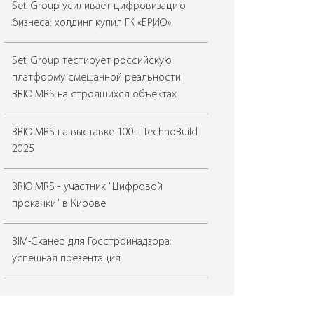
Setl Group усиливает цифровизацию
бизнеса: холдинг купил ГК «БРИО»
Setl Group тестирует российскую
платформу смешанной реальности
BRIO MRS на строящихся объектах
BRIO MRS на выставке 100+ TechnoBuild
2025
BRIO MRS - участник "Цифровой
прокачки" в Кирове
BIM-Сканер для Госстройнадзора:
успешная презентация
«Я — строитель будущего!» с BIM-
Сканером!