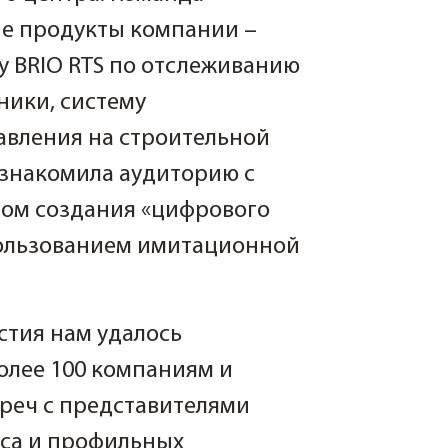
е продукты компании –
 BRIO RTS по отслеживанию
ники, систему
авления на строительной
ознакомила аудиторию с
ом создания «цифрового
пользованием имитационной
стия нам удалось
олее 100 компаниям и
треч с представителями
еса и профильных