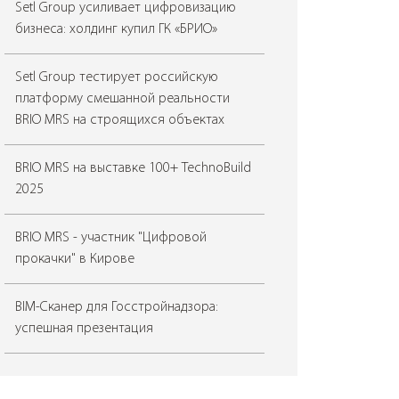
Setl Group усиливает цифровизацию
бизнеса: холдинг купил ГК «БРИО»
Setl Group тестирует российскую
платформу смешанной реальности
BRIO MRS на строящихся объектах
BRIO MRS на выставке 100+ TechnoBuild
2025
BRIO MRS - участник "Цифровой
прокачки" в Кирове
BIM-Сканер для Госстройнадзора:
успешная презентация
«Я — строитель будущего!» с BIM-
Сканером!