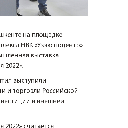
Ташкенте на площадке
плекса НВК «Узэкспоцентр»
ышленная выставка
 2022».
ытия выступили
и и торговли Российской
нвестиций и внешней
 2022» считается